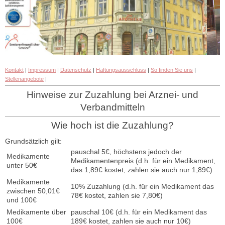
Kontakt
|
Impressum
|
Datenschutz
|
Haftungsausschluss
|
So finden Sie uns
|
Stellenangebote
|
Hinweise zur Zuzahlung bei Arznei- und
Verbandmitteln
Wie hoch ist die Zuzahlung?
Grundsätzlich gilt:
pauschal 5€, höchstens jedoch der
Medikamente
Medikamentenpreis (d.h. für ein Medikament,
unter 50€
das 1,89€ kostet, zahlen sie auch nur 1,89€)
Medikamente
10% Zuzahlung (d.h. für ein Medikament das
zwischen 50,01€
78€ kostet, zahlen sie 7,80€)
und 100€
Medikamente über
pauschal 10€ (d.h. für ein Medikament das
100€
189€ kostet, zahlen sie auch nur 10€)