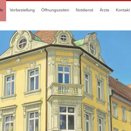
de
Vorbestellung
Öffnungszeiten
Notdienst
Ärzte
Kontakt 