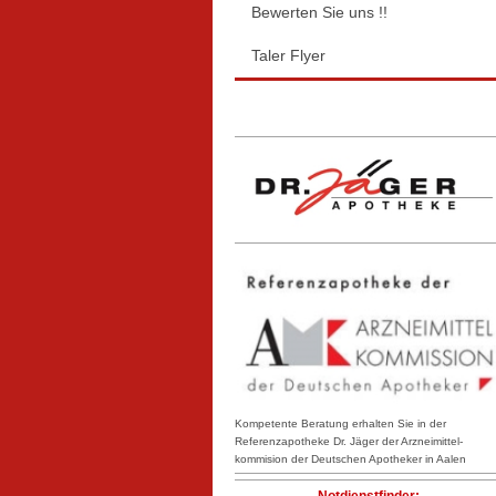
Bewerten Sie uns !!
Taler Flyer
Kompetente Beratung erhalten Sie in der
Referenzapotheke Dr. Jäger der Arzneimittel-
kommision der Deutschen Apotheker in Aalen